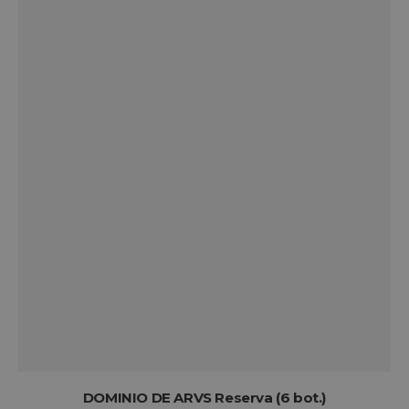
www.bodegasvirgendelavega
CookieScriptConsent
CookieScript
www.bodegasvirgendelavega
woocommerce_items_in_cart
Automattic Inc.
www.bodegasvirgendelavega
DOMINIO DE ARVS Reserva (6 bot.)