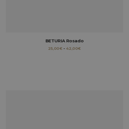
BETURIA Rosado
RANGO
25,00
€
-
42,00
€
DE
PRECIOS:
DESDE
25,00€
HASTA
42,00€