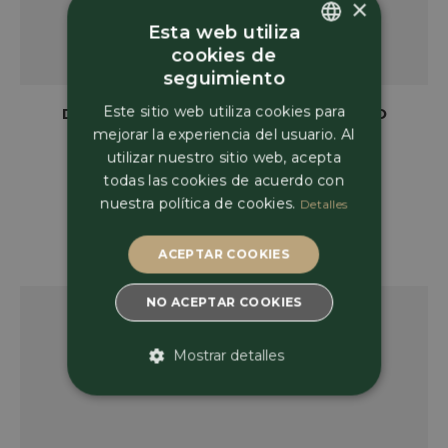
×
Esta web utiliza
cookies de
Spanish
seguimiento
Spanish
Este sitio web utiliza cookies para
DOMINIO DE ARVS TEMPRANILLO BLANCO
mejorar la experiencia del usuario. Al
37,00
€
French
utilizar nuestro sitio web, acepta
todas las cookies de acuerdo con
nuestra política de cookies.
Detalles
ACEPTAR COOKIES
NO ACEPTAR COOKIES
Mostrar detalles
ESTRICTAMENTE
NECESARIAS