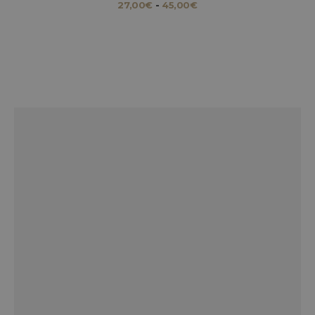
RANGO
27,00
€
-
45,00
€
DE
PRECIOS:
DESDE
27,00€
HASTA
45,00€