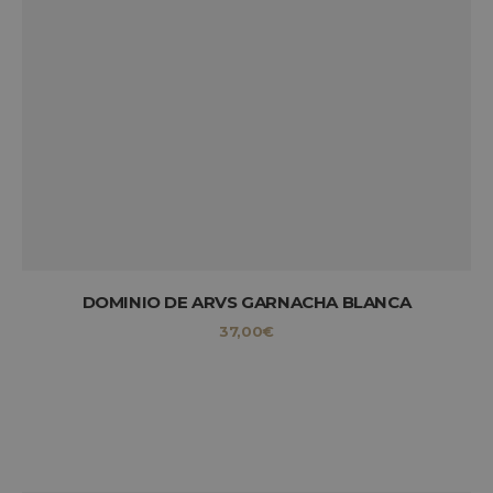
RENDIMIENTO
ORIENTACIÓN
SIN CLASIFICAR
Estrictamente necesarias
Rendimiento
Orientación
Sin clasificar
DOMINIO DE ARVS GARNACHA BLANCA
Las cookies estrictamente necesarias permiten
37,00
€
la funcionalidad central del sitio web, como el
inicio de sesión del usuario y la administración
de la cuenta. El sitio web no puede utilizarse
correctamente sin las cookies estrictamente
necesarias.
Nombre
Provider / Dominio
woocommerce_cart_hash
Automattic Inc.