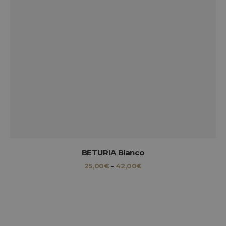
BETURIA Blanco
RANGO
25,00
€
-
42,00
€
DE
PRECIOS:
DESDE
25,00€
HASTA
42,00€