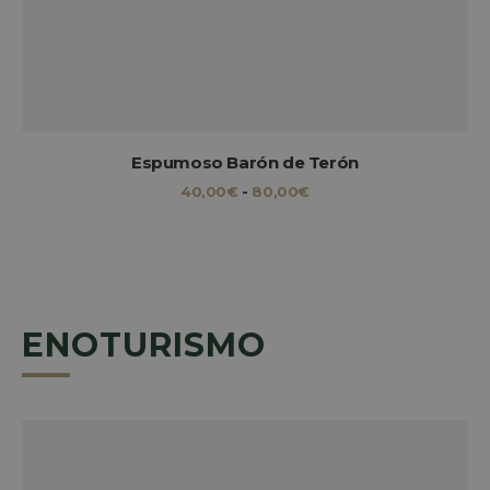
Espumoso Barón de Terón
RANGO
40,00
€
-
80,00
€
DE
PRECIOS:
DESDE
40,00€
HASTA
80,00€
ENOTURISMO