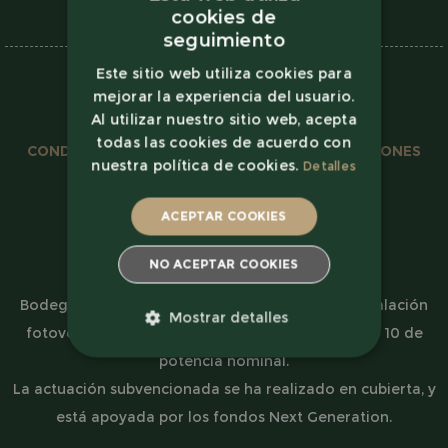
cookies de
Spanish
seguimiento
Spanish
Este sitio web utiliza cookies para
mejorar la experiencia del usuario.
French
Al utilizar nuestro sitio web, acepta
todas las cookies de acuerdo con
CONDICIONES DE COMPRA
|
ENVÍOS Y DEVOLUCIONES
nuestra política de cookies.
Detalles
AVISO LEGAL
|
PRIVACIDAD
|
COOKIES
ACEPTAR COOKIES
NO ACEPTAR COOKIES
Bodega Virgen de la Vega, ha ejecutado una instalación
Mostrar detalles
fotovoltaica para autoconsumo de 359,70 kWp y 10 de
ESTRICTAMENTE
potencia nominal.
NECESARIAS
La actuación subvencionada se ha realizado en cubierta, y
RENDIMIENTO
está apoyada por los fondos Next Generation.