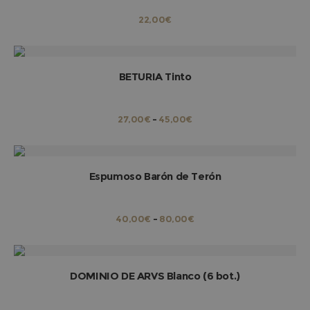
22,00
€
Este producto 
SELECCIONAR OPCIONES
BETURIA Tinto
RANGO
27,00
€
-
45,00
€
Este producto 
DE
PRECIOS:
DESDE
27,00€
HASTA
SELECCIONAR OPCIONES
Espumoso Barón de Terón
45,00€
RANGO
40,00
€
-
80,00
€
DE
PRECIOS:
DESDE
40,00€
HASTA
AÑADIR AL CARRITO
DOMINIO DE ARVS Blanco (6 bot.)
80,00€