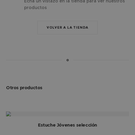
Echa un vistazo en la tienda para ver nuestros
productos
VOLVER A LA TIENDA
o
Otros productos
AÑADIR AL CARRITO
Estuche Jóvenes selección