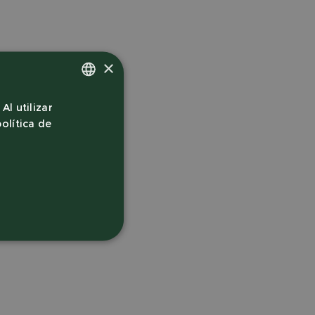
×
Al utilizar
Spanish
olítica de
Spanish
French