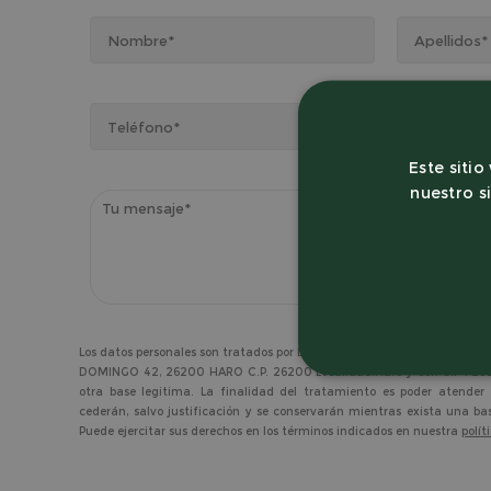
Este sitio
nuestro s
Los datos personales son tratados por BODEGA VIRGEN DE LA VEGA S
DOMINGO 42, 26200 HARO C.P. 26200 Localidad:Haro y con CIF F26
ESTRICTAMENT
otra base legitima. La finalidad del tratamiento es poder atender 
cederán, salvo justificación y se conservarán mientras exista una b
Puede ejercitar sus derechos en los términos indicados en nuestra
polít
SIN CLASIFICA