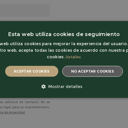
Esta web utiliza cookies de seguimiento
 web utiliza cookies para mejorar la experiencia del usuario. 
itio web, acepta todas las cookies de acuerdo con nuestra p
cookies.
Detalles
ACEPTAR COOKIES
NO ACEPTAR COOKIES
Mostrar detalles
OCIEDAD COOPERATIVA, : C/ SANTO
008698 con su consentimiento u
E NECESARIAS
RENDIMIENTO
ORIENTACIÓN
su solicitud de contacto. No se
ase legal para su mantenimiento.
ica de privacidad
R