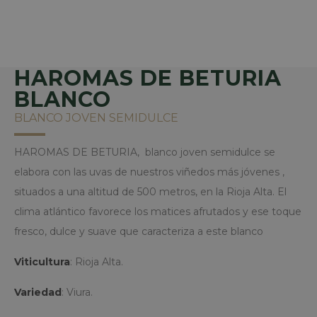
Las cookies estrictamente necesarias permiten
la funcionalidad central del sitio web, como el
inicio de sesión del usuario y la administración
de la cuenta. El sitio web no puede utilizarse
correctamente sin las cookies estrictamente
HAROMAS DE BETURIA
necesarias.
BLANCO
Nombre
Provider / Dominio
BLANCO JOVEN SEMIDULCE
woocommerce_cart_hash
Automattic Inc.
www.bodegasvirgendelavega
HAROMAS DE BETURIA, blanco joven semidulce se
elabora con las uvas de nuestros viñedos más jóvenes ,
situados a una altitud de 500 metros, en la Rioja Alta. El
CookieScriptConsent
clima atlántico favorece los matices afrutados y ese toque
CookieScript
www.bodegasvirgendelavega
fresco, dulce y suave que caracteriza a este blanco
Viticultura
: Rioja Alta.
Variedad
: Viura.