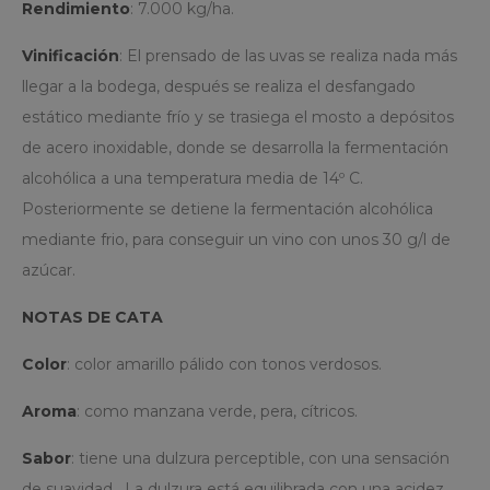
Rendimiento
: 7.000 kg/ha.
Vinificación
: El prensado de las uvas se realiza nada más
llegar a la bodega, después se realiza el desfangado
woocommerce_items_in_cart
estático mediante frío y se trasiega el mosto a depósitos
Automattic Inc.
www.bodegasvirgendelavega
de acero inoxidable, donde se desarrolla la fermentación
alcohólica a una temperatura media de 14º C.
Posteriormente se detiene la fermentación alcohólica
mediante frio, para conseguir un vino con unos 30 g/l de
azúcar.
NOTAS DE CATA
Nombre
Provi
xirx1mhb
www.b
Nombre
Provider / Dominio
Vencimiento
Descr
Color
: color amarillo pálido con tonos verdosos.
sbjs_udata
.bode
_ga
2 años
Este n
Nombre
Provider / Dominio
Vencimiento
De
Google LLC
de coo
Aroma
: como manzana verde, pera, cítricos.
sbjs_current_add
.bode
.bodegasvirgendelavega.es
asocia
PHPSESSID
Sesión
Coo
PHP.net
Google
gen
sbjs_current
.bode
Univer
bodegasvirgendelavega.es
apl
Sabor
: tiene una dulzura perceptible, con una sensación
Analyt
bas
_ga_5EB9WBPGKR
es una
.bode
len
de suavidad. La dulzura está equilibrada con una acidez