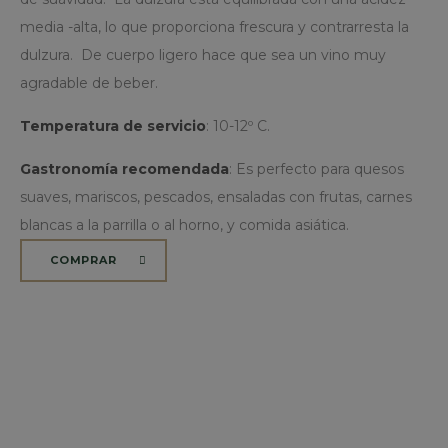
actual
PHP
signifi
wp_woocommerce_session_[abcdef0123456789]
www.b
un
media -alta, lo que proporciona frescura y contrarresta la
del ser
{32}
ide
análisi
de 
dulzura. De cuerpo ligero hace que sea un vino muy
Google
xbpk26aa
www.b
gen
utiliza
se 
agradable de beber.
cookie
sbjs_migrations
.bode
man
utiliza
var
disting
sbjs_first_add
.bode
ses
Temperatura de servicio
: 10-12º C.
usuari
usu
únicos
No
sbjs_first
.bode
asign
es 
Gastronomía recomendada
: Es perfecto para quesos
númer
gen
sbjs_session
.bode
gener
aza
suaves, mariscos, pescados, ensaladas con frutas, carnes
aleato
en 
_ga_0S1D0QTE1S
.bode
como
pue
blancas a la parrilla o al horno, y comida asiática.
identif
esp
de clie
sit
incluy
bue
COMPRAR
cada so
es 
de pág
un 
un siti
ini
utiliza
ses
calcula
un 
datos 
ent
visitan
pág
sesion
campa
para lo
inform
análisi
sitios.