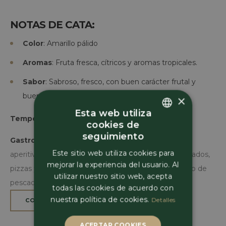
NOTAS DE CATA
:
Color
: Amarillo pálido
Aromas
: Fruta fresca, cítricos y aromas tropicales.
Sabor
: Sabroso, fresco, con buen carácter frutal y
buena acidez.
×
Esta web utiliza
Temperatura de servicio
: 10-12º C.
cookies de
Spanish
seguimiento
Gastronomía recomendada:
Es perfecto para el
Spanish
Este sitio web utiliza cookies para
aperitivo, acompaña muy bien a quesos no muy curados,
mejorar la experiencia del usuario. Al
pizzas y pastas. También está delicioso con todo tipo de
French
utilizar nuestro sitio web, acepta
pescados, mariscos, arroces.
todas las cookies de acuerdo con
nuestra política de cookies.
Detalles
COMPRAR
ACEPTAR COOKIES