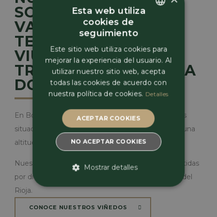
SON DE LAS
Esta web utiliza
cookies de
VARIEDADES
Spanish
seguimiento
TEMPRANILLO Y
Spanish
Este sitio web utiliza cookies para
VIURA, LAS MÁS
mejorar la experiencia del usuario. Al
TRADICIONALES DE LA
French
utilizar nuestro sitio web, acepta
DOCA RIOJA
todas las cookies de acuerdo con
nuestra política de cookies.
Detalles
En Bodega Virgen de la Vega tenemos los viñedos
ACEPTAR COOKIES
situados más al norte de la D.O.Ca. Rioja, y tienen una
NO ACEPTAR COOKIES
altitud media de casi 700 metros.
Nuestras
850 hectáreas de viñedos
están repartidas
Mostrar detalles
por diversas zonas de la comarca de Haro, capital del
ESTRICTAMENTE
Rioja.
NECESARIAS
CONOCE NUESTROS VIÑEDOS
RENDIMIENTO