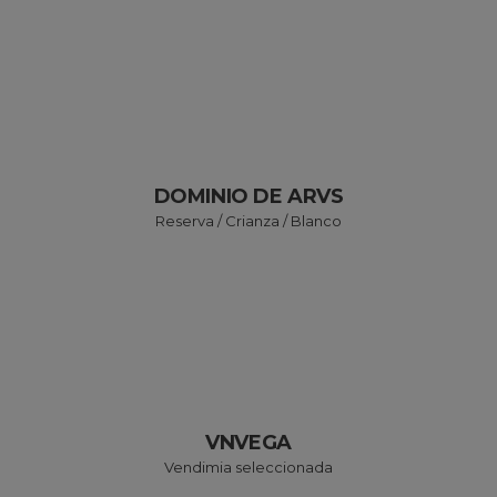
CookieScriptConsent
CookieScript
www.bodegasvirgendelavega
DOMINIO DE ARVS
Reserva / Crianza / Blanco
woocommerce_items_in_cart
Automattic Inc.
www.bodegasvirgendelavega
VNVEGA
Vendimia seleccionada