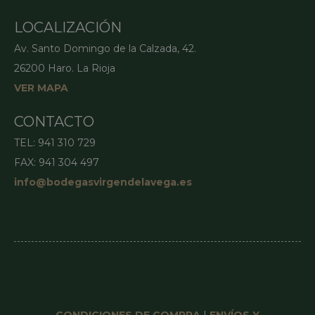
_ga_0S1D0QTE1S
.bode
como
pue
identif
esp
LOCALIZACIÓN
de clie
sit
incluy
bue
cada so
Av. Santo Domingo de la Calzada, 42.
es 
de pág
un 
un siti
26200 Haro. La Rioja
ini
utiliza
ses
calcula
VER MAPA
un 
datos 
ent
visitan
pág
sesion
CONTACTO
campa
para lo
TEL: 941 310 729
inform
análisi
FAX: 941 304 497
sitios.
info@bodegasvirgendelavega.es