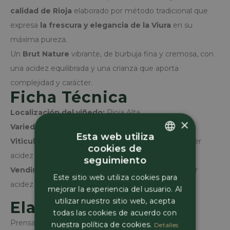
calidad de Rioja
elaborado por método tradicional que
expresa
la frescura y elegancia de la Viura
en su
máxima pureza.
Un
Brut Nature
vibrante, de burbuja fina y cremosa, con
una acidez equilibrada y una crianza que aporta
complejidad y carácter.
Ficha Técnica
Localización del viñedo:
Rioja Alta
×
Variedad:
100% Viura
Esta web utiliza
Viticultura:
Producciones moderadas para mantener
cookies de
Spanish
acidez y tensión
seguimiento
Vendimia:
Manual. Cosecha temprana para asegurar
Spanish
Este sitio web utiliza cookies para
acidez natural elevada
mejorar la experiencia del usuario. Al
French
utilizar nuestro sitio web, acepta
Elaboración
todas las cookies de acuerdo con
Prensado suave de uva entera
nuestra política de cookies.
Detalles