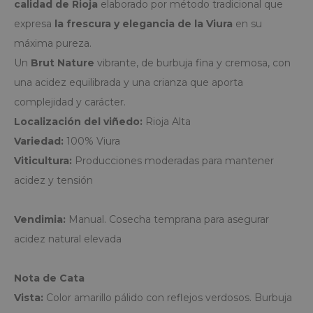
desde
calidad de Rioja
elaborado por método tradicional que
40,00€
expresa
la frescura y elegancia de la Viura
en su
máxima pureza.
hasta
Un
Brut Nature
vibrante, de burbuja fina y cremosa, con
80,00€
una acidez equilibrada y una crianza que aporta
complejidad y carácter.
Localización del viñedo:
Rioja Alta
Variedad:
100% Viura
Viticultura:
Producciones moderadas para mantener
acidez y tensión
Vendimia:
Manual. Cosecha temprana para asegurar
acidez natural elevada
Nota de Cata
Vista:
Color amarillo pálido con reflejos verdosos. Burbuja