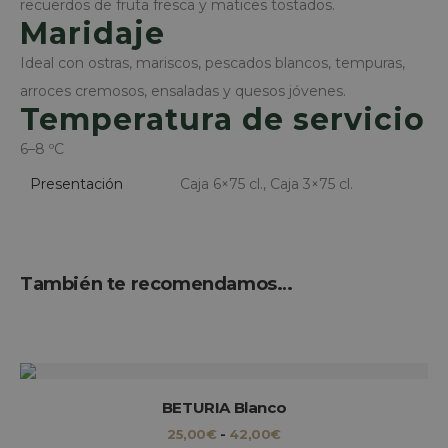
recuerdos de fruta fresca y matices tostados.
Rendimiento
Orientación
Maridaje
Sin clasificar
Ideal con ostras, mariscos, pescados blancos, tempuras,
Las cookies estrictamente necesarias permiten
la funcionalidad central del sitio web, como el
arroces cremosos, ensaladas y quesos jóvenes.
inicio de sesión del usuario y la administración
Temperatura de servicio
de la cuenta. El sitio web no puede utilizarse
correctamente sin las cookies estrictamente
6–8 ºC
necesarias.
Nombre
Provider / Dominio
Presentación
Caja 6×75 cl., Caja 3×75 cl.
woocommerce_cart_hash
Automattic Inc.
www.bodegasvirgendelavega
También te recomendamos…
Este producto 
CookieScriptConsent
CookieScript
www.bodegasvirgendelavega
SELECCIONAR OPCIONES
BETURIA Blanco
RANGO
25,00
€
-
42,00
€
Este producto 