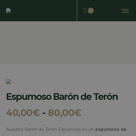
0
Espumoso Barón de Terón
Rango
40,00
€
-
80,00
€
de
precios:
Nuestro Barón de Terón Espumoso es un
espumoso de