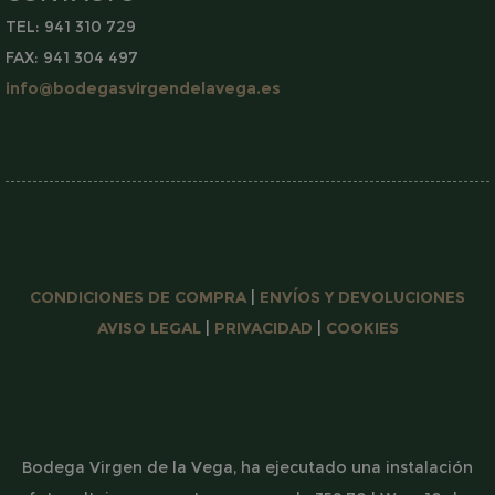
web, como el inicio de sesión del usuario y
la administración de la cuenta. El sitio web
TEL: 941 310 729
no puede utilizarse correctamente sin las
cookies estrictamente necesarias.
FAX: 941 304 497
info@bodegasvirgendelavega.es
Nombre
Provider / Dominio
woocommerce_cart_hash
Automattic Inc.
www.bodegasvirgendelav
CookieScriptConsent
CookieScript
www.bodegasvirgendelav
CONDICIONES DE COMPRA
|
ENVÍOS Y DEVOLUCIONES
AVISO LEGAL
|
PRIVACIDAD
|
COOKIES
Bodega Virgen de la Vega, ha ejecutado una instalación