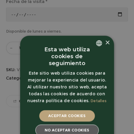
Fecha de la visita
*
Disponible de lunes a viernes.
×
AÑADIR AL CARRITO
Esta web utiliza
cookies de
Spanish
seguimiento
SKU:
VISITA-20
Spanish
Este sitio web utiliza cookies para
Categoría:
Enoturismo
mejorar la experiencia del usuario.
French
Al utilizar nuestro sitio web, acepta
todas las cookies de acuerdo con
nuestra política de cookies.
Detalles
COMPARTIR
ACEPTAR COOKIES
NO ACEPTAR COOKIES