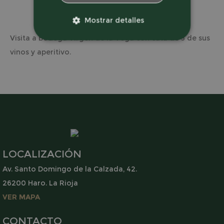
DESCRIPCIÓN
Mostrar detalles
Visita a Bodega Virgen de la Vega con cata de 3 de sus
ESTRICTAMENTE
NECESARIAS
vinos y aperitivo.
RENDIMIENTO
ORIENTACIÓN
SIN CLASIFICAR
LOCALIZACIÓN
Estrictamente necesarias
Av. Santo Domingo de la Calzada, 42.
Rendimiento
Orientación
26200 Haro. La Rioja
Sin clasificar
VER MAPA
Las cookies estrictamente necesarias
permiten la funcionalidad central del sitio
CONTACTO